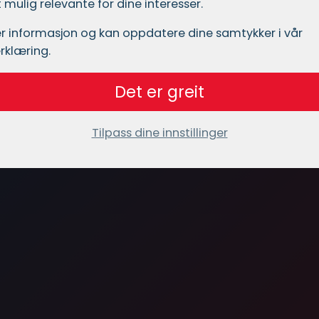
mulig relevante for dine interesser.
r informasjon og kan oppdatere dine samtykker i vår
rklæring.
Det er greit
Tilpass dine innstillinger