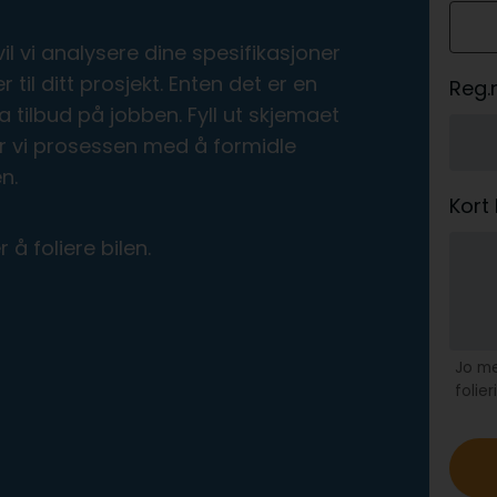
o
il vi analysere dine spesifikasjoner
il ditt prosjekt. Enten det er en
Reg.n
ta tilbud på jobben. Fyll ut skjemaet
r vi prosessen med å formidle
n.
Kort
å foliere bilen.
Jo me
folie