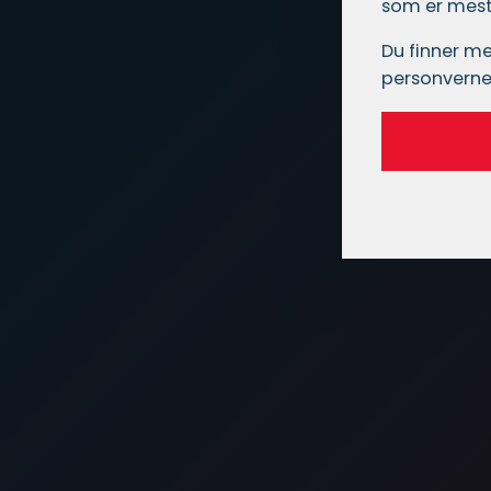
som er mest 
Du finner me
personverne