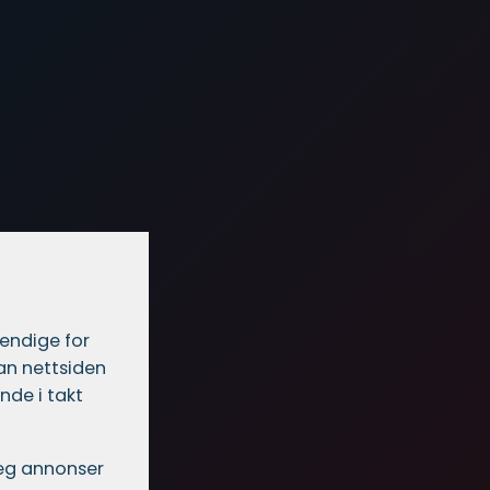
vendige for
dan nettsiden
nde i takt
 deg annonser