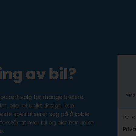
ing av bil?
Send 
pulært valg for mange bileiere.
m, eller et unikt design, kan
neste spesialiserer seg på å koble
h
1/2: 
forstår at hver bil og eier har unike
e
Priva
e.
r