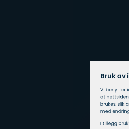
Bruk av 
Vi benytter 
at nettsiden
brukes, slik
med endring
I tillegg br