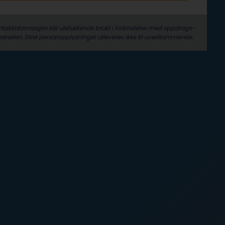
ntaktinformasjon blir utelukkende brukt i forbindelse med oppdrags­
pørselen. Dine person­­opplysninger utleveres ikke til uvedkommende.