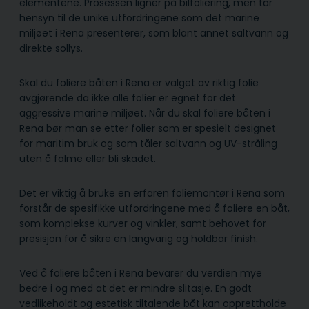
elementene. Prosessen ligner på bilfoliering, men tar
hensyn til de unike utfordringene som det marine
miljøet i Rena presenterer, som blant annet saltvann og
direkte sollys.
Skal du foliere båten i Rena er valget av riktig folie
avgjørende da ikke alle folier er egnet for det
aggressive marine miljøet. Når du skal foliere båten i
Rena bør man se etter folier som er spesielt designet
for maritim bruk og som tåler saltvann og UV-stråling
uten å falme eller bli skadet.
Det er viktig å bruke en erfaren foliemontør i Rena som
forstår de spesifikke utfordringene med å foliere en båt,
som komplekse kurver og vinkler, samt behovet for
presisjon for å sikre en langvarig og holdbar finish.
Ved å foliere båten i Rena bevarer du verdien mye
bedre i og med at det er mindre slitasje. En godt
vedlikeholdt og estetisk tiltalende båt kan opprettholde