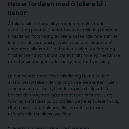
Hva er fordelen med å foliere bil i
Rena?
Å foliere bilen i Rena tilbyr mange fordeler, både
estetisk og praktisk. For det første gir foliering i Rena en
umiddelbar forandring av bilens utseende, noe som er
ideelt for de som ønsker å skille seg ut eller ønsker å
oppdatere bilens stil. Det brede utvalget av farger og
finisher i Rena som blant annet matt folie og metalliske
effekter gir ubegrensede muligheter for tilpasning.
En annen stor fordel med bilfoliering i Rena er den
ekstra beskyttelsen den gir mot ytre elementer. Folien
fungerer som et beskyttende lag som hjelper til å
bevare den originale lakken mot riper, steinsprut, og
falming forårsaket av UV-stråler. Dette er spesielt viktig
i Rena hvor veiforholdene eller været kan være
utfordrende for bilens overflate.
Videre kan foliering i Rena også være en