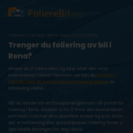
Skip
to
content
FOLIERING AV BIL RENA: GRATIS TILBUD • RASK RESPONS
Trenger du foliering av bil i
Rena?
Ønsker du å foliere bilen og leter etter den rette
leverandøren i Rena? Gjennom oss kan du
komme i
kontakt med de mest kvalifiserte leverandørene
av
bilfoliering i Rena.
Når du sender inn en forespørsel gjennom vår portal for
foliering i Rena, arbeider vi for å finne den leverandøren
som best matcher dine spesifikke ønsker og krav. Enten
det er helfoliering eller spesialtilpasset foliering finner vi
den ideelle løsningen for deg i Rena.