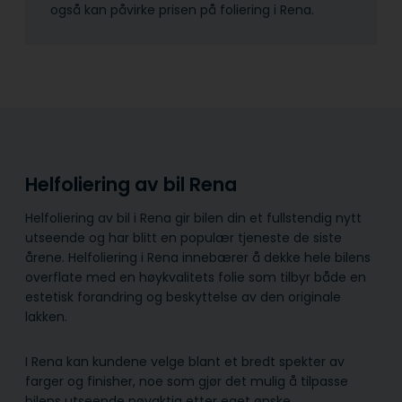
også kan påvirke prisen på foliering i Rena.
Helfoliering av bil Rena
Helfoliering av bil i Rena gir bilen din et fullstendig nytt
utseende og har blitt en populær tjeneste de siste
årene. Helfoliering i Rena innebærer å dekke hele bilens
overflate med en høykvalitets folie som tilbyr både en
estetisk forandring og beskyttelse av den originale
lakken.
I Rena kan kundene velge blant et bredt spekter av
farger og finisher, noe som gjør det mulig å tilpasse
bilens utseende nøyaktig etter eget ønske.