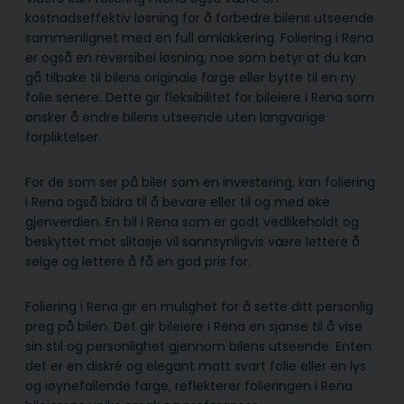
kostnadseffektiv løsning for å forbedre bilens utseende
sammenlignet med en full omlakkering. Foliering i Rena
er også en reversibel løsning, noe som betyr at du kan
gå tilbake til bilens originale farge eller bytte til en ny
folie senere. Dette gir fleksibilitet for bileiere i Rena som
ønsker å endre bilens utseende uten langvarige
forpliktelser.
For de som ser på biler som en investering, kan foliering
i Rena også bidra til å bevare eller til og med øke
gjenverdien. En bil i Rena som er godt vedlikeholdt og
beskyttet mot slitasje vil sannsynligvis være lettere å
selge og lettere å få en god pris for.
Foliering i Rena gir en mulighet for å sette ditt personlig
preg på bilen. Det gir bileiere i Rena en sjanse til å vise
sin stil og personlighet gjennom bilens utseende. Enten
det er en diskré og elegant matt svart folie eller en lys
og iøynefallende farge, reflekterer folieringen i Rena