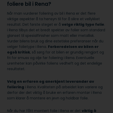
foliere bil i Rena?
Når man vurderer foliering av bil i Rena er det flere
viktige aspekter å ta hensyn til for å sikre et vellykket
resultat. Det første steget er å
velge riktig type folie
.
i Rena tilbys det et bredt spekter av folier som standard
glanset til spesialfinisher som matt eller metallisk.
Vurder bilens bruk og dine estetiske preferanser når du
velger folietype i Rena.
Forberedelsen av bilen er
også kritisk
, så sørg for at bilen er grundig rengjort og
fri for smuss og olje før foliering i Rena. Eventuelle
urenheter kan påvirke foliens vedheft og det endelige
resultatet.
Velg en erfaren og anerkjent leverandør av
foliering
i Rena. Kvaliteten på arbeidet kan variere og
derfor der det viktig å bruke en erfaren montør i Rena
som klarer å montere en jevn og holdbar folie.
Når du har fått montert folie i Rena er det
viktig å