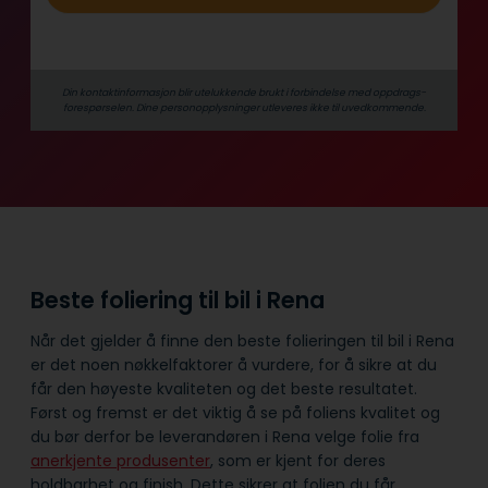
Din kontaktinformasjon blir utelukkende brukt i forbindelse med oppdrags­
forespørselen. Dine person­­opplysninger utleveres ikke til uvedkommende.
Beste foliering til bil i Rena
Når det gjelder å finne den beste folieringen til bil i Rena
er det noen nøkkelfaktorer å vurdere, for å sikre at du
får den høyeste kvaliteten og det beste resultatet.
Først og fremst er det viktig å se på foliens kvalitet og
du bør derfor be leverandøren i Rena velge folie fra
anerkjente produsenter
, som er kjent for deres
holdbarhet og finish. Dette sikrer at folien du får