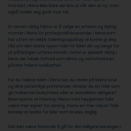
montert i Rena ikke bare ser bra ut når den er ny, men
også holder seg godt over tid.
En annen viktig faktor er å velge en erfaren og dyktig
montør i Rena. En profesjonell leverandør i Rena som
har utført en rekke folieringsoppdrag vil kunne gi deg
råd om den beste typen folie for bilen din og sørge for
at påføringen utføres korrekt. Dette er spesielt viktig i
Rena der lokale forhold som klima og veiforhold kan
påvirke foliens holdbarhet.
Før du folierer bilen i Rena bør du tenke på bilens bruk
og dine personlige preferanser. Ønsker du en folie som
gir maksimal beskyttelse eller er estetikken viktigere?
Eksempelvis vil foliering i Rena med høyglanset folie
være mer egnet for visning, mens en mer robust folie
kanskje er bedre for biler som brukes daglig.
Det kan være fristende å gå for den billigste løsningen i