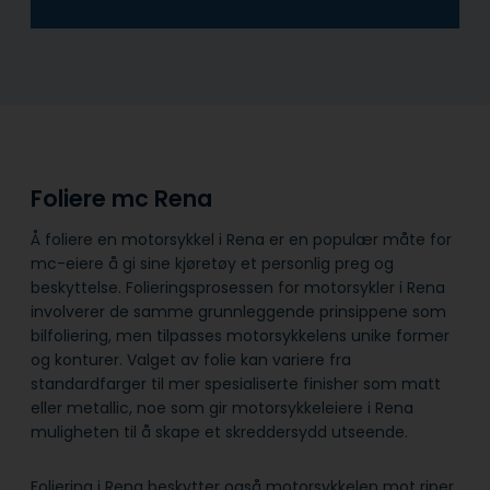
Foliere mc Rena
Å foliere en motorsykkel i Rena er en populær måte for
mc-eiere å gi sine kjøretøy et personlig preg og
beskyttelse. Folieringsprosessen for motorsykler i Rena
involverer de samme grunnleggende prinsippene som
bilfoliering, men tilpasses motorsykkelens unike former
og konturer. Valget av folie kan variere fra
standardfarger til mer spesialiserte finisher som matt
eller metallic, noe som gir motorsykkeleiere i Rena
muligheten til å skape et skreddersydd utseende.
Foliering i Rena beskytter også motorsykkelen mot riper