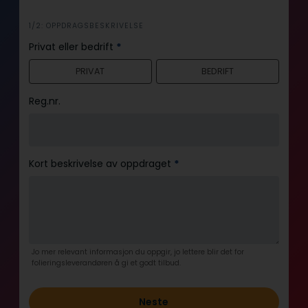
i
1/2: OPPDRAGSBESKRIVELSE
n
Privat eller bedrift
*
n
PRIVAT
BEDRIFT
h
o
Reg.nr.
l
d
Kort beskrivelse av oppdraget
*
Jo mer relevant informasjon du oppgir, jo lettere blir det for
folieringsleverandøren å gi et godt tilbud.
Neste