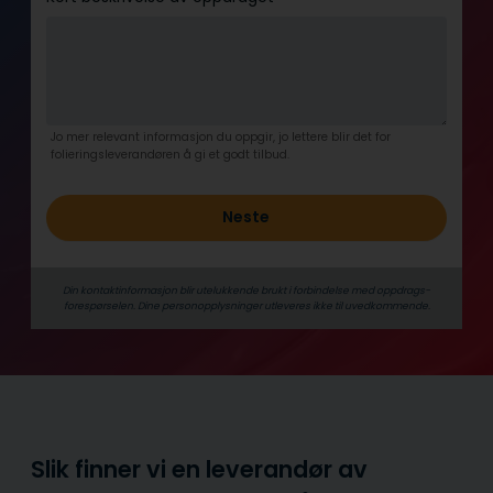
Jo mer relevant informasjon du oppgir, jo lettere blir det for
folieringsleverandøren å gi et godt tilbud.
Neste
Din kontaktinformasjon blir utelukkende brukt i forbindelse med oppdrags­
forespørselen. Dine person­­opplysninger utleveres ikke til uvedkommende.
Slik finner vi en leverandør av