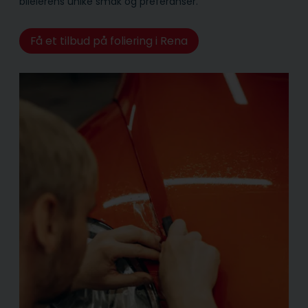
bileierens unike smak og preferanser.
Få et tilbud på foliering i Rena