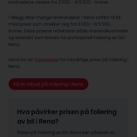
kostnadene variere fra 3.500,- til 5.500,- kroner.
I tillegg tilbyr mange leverandører i Rena solfilm til bil
med priser som strekker seg fra 3.500,- til 5.500,-
kroner. Disse prisene reflekterer både material­kostnader
og arbeidet som kreves for profesjonell foliering av bil i
Rena.
Send inn en
forespørsel
for nøyaktige priser på foliering i
Rena.
Få et tilbud på foliering i Rena
Hva påvirker prisen på foliering
av bil i Rena?
Prisen på foliering av bil i Rena kan påvirkes av