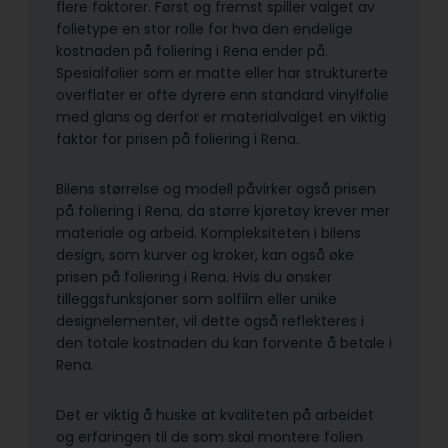
flere faktorer. Først og fremst spiller valget av
folietype en stor rolle for hva den endelige
kostnaden på foliering i Rena ender på.
Spesialfolier som er matte eller har strukturerte
overflater er ofte dyrere enn standard vinylfolie
med glans og derfor er materialvalget en viktig
faktor for prisen på foliering i Rena.
Bilens størrelse og modell påvirker også prisen
på foliering i Rena, da større kjøretøy krever mer
materiale og arbeid. Kompleks­iteten i bilens
design, som kurver og kroker, kan også øke
prisen på foliering i Rena. Hvis du ønsker
tilleggsfunksjoner som solfilm eller unike
designelementer, vil dette også reflekteres i
den totale kostnaden du kan forvente å betale i
Rena.
Det er viktig å huske at kvaliteten på arbeidet
og erfaringen til de som skal montere folien