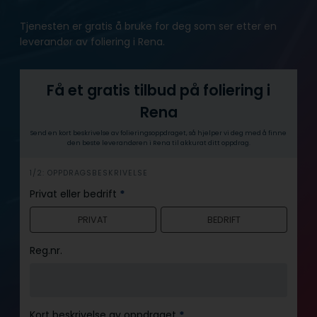
Tjenesten er gratis å bruke for deg som ser etter en
leverandør av foliering i Rena.
Få et gratis tilbud på foliering i
Rena
Send en kort beskrivelse av folieringsoppdraget, så hjelper vi deg med å finne
den beste leverandøren i Rena til akkurat ditt oppdrag.
h
1/2: OPPDRAGSBESKRIVELSE
e
Privat eller bedrift
*
r
PRIVAT
BEDRIFT
o
Reg.nr.
Kort beskrivelse av oppdraget
*