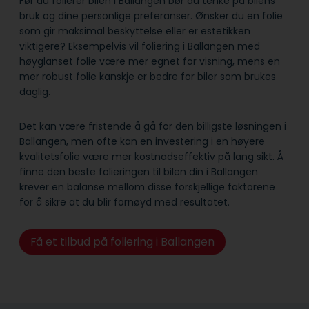
Før du folierer bilen i Ballangen bør du tenke på bilens
bruk og dine personlige preferanser. Ønsker du en folie
som gir maksimal beskyttelse eller er estetikken
viktigere? Eksempelvis vil foliering i Ballangen med
høyglanset folie være mer egnet for visning, mens en
mer robust folie kanskje er bedre for biler som brukes
daglig.
Det kan være fristende å gå for den billigste løsningen i
Ballangen, men ofte kan en investering i en høyere
kvalitetsfolie være mer kostnadseffektiv på lang sikt. Å
finne den beste folieringen til bilen din i Ballangen
krever en balanse mellom disse forskjellige faktorene
for å sikre at du blir fornøyd med resultatet.
Få et tilbud på foliering i Ballangen