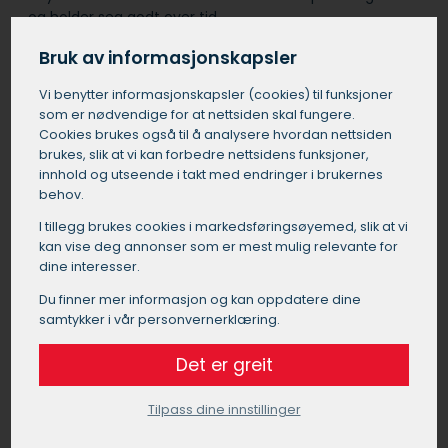
og holder seg godt over tid.
Bruk av informasjonskapsler
Få et tilbud på foliering i Ballangen
Vi benytter informasjons­kapsler (cookies) til funksjoner
som er nødvendige for at nettsiden skal fungere.
Cookies brukes også til å analysere hvordan nettsiden
brukes, slik at vi kan forbedre nettsidens funksjoner,
innhold og utseende i takt med endringer i brukernes
behov.
I tillegg brukes cookies i markedsførings­øyemed, slik at vi
kan vise deg annonser som er mest mulig relevante for
dine interesser.
Du finner mer informasjon og kan oppdatere dine
samtykker i vår personvernerklæring.
Det er greit
Tilpass dine innstillinger