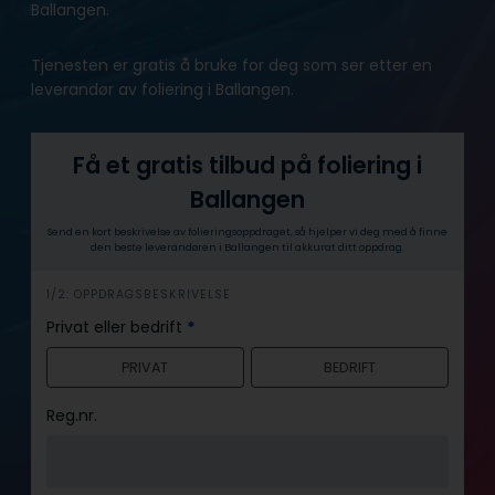
Ballangen.
Tjenesten er gratis å bruke for deg som ser etter en
leverandør av foliering i Ballangen.
Få et gratis tilbud på foliering i
Ballangen
Send en kort beskrivelse av folieringsoppdraget, så hjelper vi deg med å finne
den beste leverandøren i Ballangen til akkurat ditt oppdrag.
h
1/2: OPPDRAGSBESKRIVELSE
e
Privat eller bedrift
*
r
PRIVAT
BEDRIFT
o
Reg.nr.