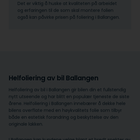
Det er viktig å huske at kvaliteten på arbeidet
og erfaringen til de som skal montere folien
også kan påvirke prisen på foliering i Ballangen.
Helfoliering av bil Ballangen
Helfoliering av bil i Ballangen gir bilen din et fullstendig
nytt utseende og har blitt en populær tjeneste de siste
årene. Helfoliering i Ballangen innebærer å dekke hele
bilens overflate med en høykvalitets folie som tilbyr
både en estetisk forandring og beskyttelse av den
originale lakken.
I Ballangen kan kundene velge blant et bredt spekter av