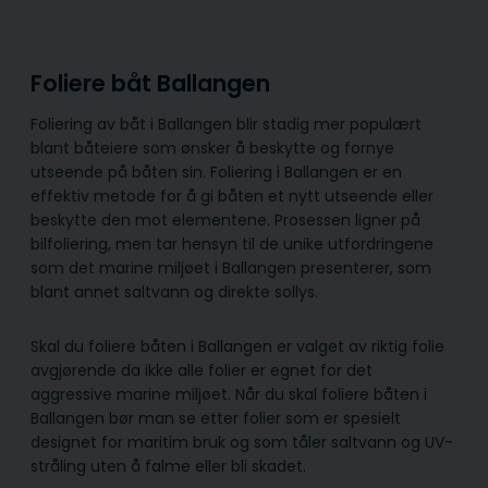
Foliere båt Ballangen
Foliering av båt i Ballangen blir stadig mer populært
blant båteiere som ønsker å beskytte og fornye
utseende på båten sin. Foliering i Ballangen er en
effektiv metode for å gi båten et nytt utseende eller
beskytte den mot elementene. Prosessen ligner på
bilfoliering, men tar hensyn til de unike utfordringene
som det marine miljøet i Ballangen presenterer, som
blant annet saltvann og direkte sollys.
Skal du foliere båten i Ballangen er valget av riktig folie
avgjørende da ikke alle folier er egnet for det
aggressive marine miljøet. Når du skal foliere båten i
Ballangen bør man se etter folier som er spesielt
designet for maritim bruk og som tåler saltvann og UV-
stråling uten å falme eller bli skadet.