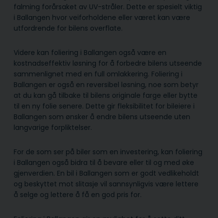
falming forårsaket av UV-stråler. Dette er spesielt viktig
i Ballangen hvor veiforholdene eller været kan være
utfordrende for bilens overflate.
Videre kan foliering i Ballangen også være en
kostnadseffektiv løsning for å forbedre bilens utseende
sammenlignet med en full omlakkering. Foliering i
Ballangen er også en reversibel løsning, noe som betyr
at du kan gå tilbake til bilens originale farge eller bytte
til en ny folie senere. Dette gir fleksibilitet for bileiere i
Ballangen som ønsker å endre bilens utseende uten
langvarige forpliktelser.
For de som ser på biler som en investering, kan foliering
i Ballangen også bidra til å bevare eller til og med øke
gjenverdien. En bil i Ballangen som er godt vedlikeholdt
og beskyttet mot slitasje vil sannsynligvis være lettere
å selge og lettere å få en god pris for.