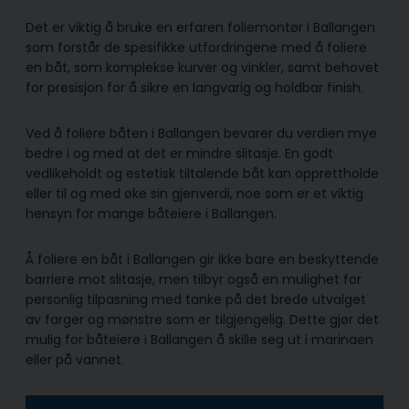
Det er viktig å bruke en erfaren foliemontør i Ballangen
som forstår de spesifikke utfordringene med å foliere
en båt, som komplekse kurver og vinkler, samt behovet
for presisjon for å sikre en langvarig og holdbar finish.
Ved å foliere båten i Ballangen bevarer du verdien mye
bedre i og med at det er mindre slitasje. En godt
vedlikeholdt og estetisk tiltalende båt kan opprettholde
eller til og med øke sin gjenverdi, noe som er et viktig
hensyn for mange båteiere i Ballangen.
Å foliere en båt i Ballangen gir ikke bare en beskyttende
barriere mot slitasje, men tilbyr også en mulighet for
personlig tilpasning med tanke på det brede utvalget
av farger og mønstre som er tilgjengelig. Dette gjør det
mulig for båteiere i Ballangen å skille seg ut i marinaen
eller på vannet.