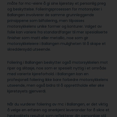
måte for mc-eiere å gi sine kjøretøy et personlig preg
og beskyttelse. Folieringsprosessen for motorsykler i
Ballangen involverer de samme grunnleggende
prinsippene som bilfoliering, men tilpasses
motorsykkelens unike former og konturer. Valget av
folie kan variere fra standardfarger til mer spesialiserte
finisher som matt eller metallic, noe som gir
motorsykkeleiere i Ballangen muligheten til å skape et
skreddersydd utseende.
Foliering i Ballangen beskytter også motorsykkelen mot
riper og slitasje, noe som er spesielt nyttig i et område
med varierte kjøreforhold. i Ballangen kan en
profesjonell foliering ikke bare forbedre motorsykkelens
utseende, men også bidra til å opprettholde eller øke
kjøretøyets gjenverdi.
Når du vurderer foliering av mc i Ballangen, er det viktig
å velge en erfaren og anerkjent leverandør for å sikre et
høykvalitets resultat som reflekterer din personlige stil