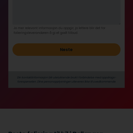
Jo mer relevant informasjon du oppgir, jo lettere blir det for
folieringsleverandøren å gi et godt tilbud.
Neste
Din kontaktinformasjon blir utelukkende brukt i forbindelse med oppdrags­
forespørselen. Dine person­­opplysninger utleveres ikke til uvedkommende.