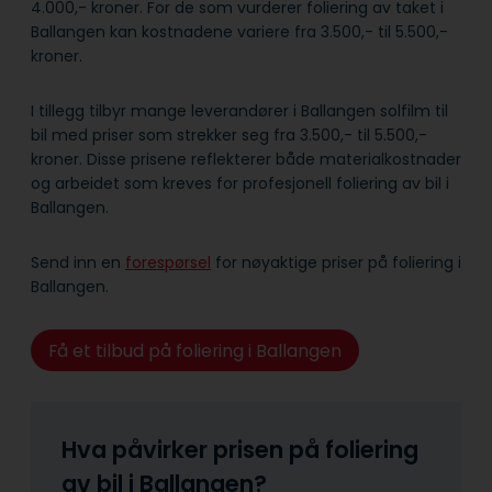
4.000,- kroner. For de som vurderer foliering av taket i
Ballangen kan kostnadene variere fra 3.500,- til 5.500,-
kroner.
I tillegg tilbyr mange leverandører i Ballangen solfilm til
bil med priser som strekker seg fra 3.500,- til 5.500,-
kroner. Disse prisene reflekterer både material­kostnader
og arbeidet som kreves for profesjonell foliering av bil i
Ballangen.
Send inn en
forespørsel
for nøyaktige priser på foliering i
Ballangen.
Få et tilbud på foliering i Ballangen
Hva påvirker prisen på foliering
av bil i Ballangen?