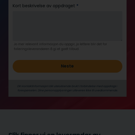
Kort beskrivelse av oppdraget
*
Jo mer relevant informasjon du oppgir, jo lettere blir det for
folieringsleverandøren å gi et godt tilbud.
Neste
Din kontaktinformasjon blir utelukkende brukt i forbindelse med oppdrags­
forespørselen. Dine person­­opplysninger utleveres ikke til uvedkommende.