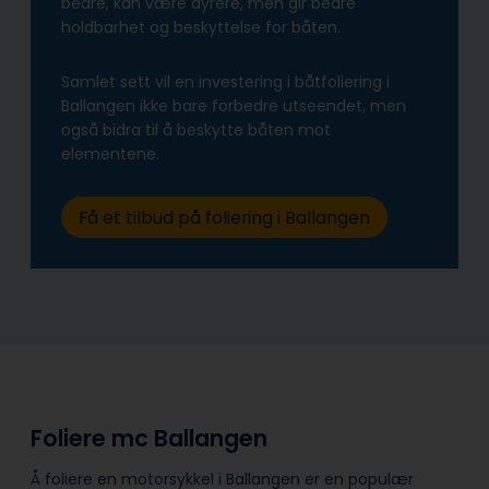
bedre, kan være dyrere, men gir bedre
holdbarhet og beskyttelse for båten.
Samlet sett vil en investering i båtfoliering i
Ballangen ikke bare forbedre utseendet, men
også bidra til å beskytte båten mot
elementene.
Få et tilbud på foliering i Ballangen
Foliere mc Ballangen
Å foliere en motorsykkel i Ballangen er en populær