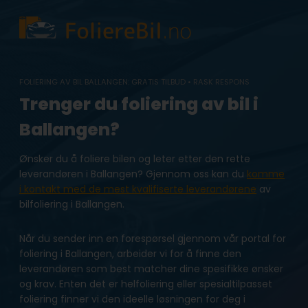
Skip
to
content
FOLIERING AV BIL BALLANGEN: GRATIS TILBUD • RASK RESPONS
Trenger du foliering av bil i
Ballangen?
Ønsker du å foliere bilen og leter etter den rette
leverandøren i Ballangen? Gjennom oss kan du
komme
i kontakt med de mest kvalifiserte leverandørene
av
bilfoliering i Ballangen.
Når du sender inn en forespørsel gjennom vår portal for
foliering i Ballangen, arbeider vi for å finne den
leverandøren som best matcher dine spesifikke ønsker
og krav. Enten det er helfoliering eller spesialtilpasset
foliering finner vi den ideelle løsningen for deg i