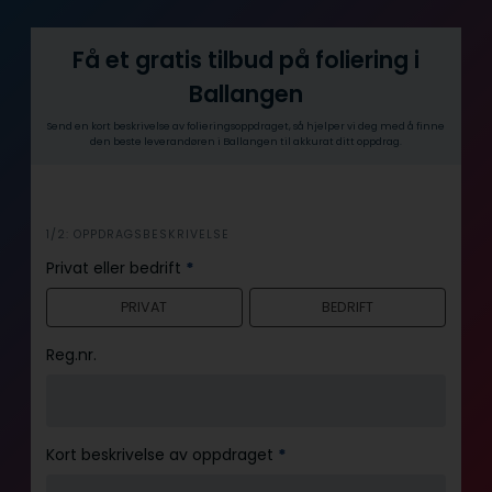
Få et gratis tilbud på foliering i
Ballangen
Send en kort beskrivelse av folieringsoppdraget, så hjelper vi deg med å finne
den beste leverandøren i Ballangen til akkurat ditt oppdrag.
i
1/2: OPPDRAGSBESKRIVELSE
n
Privat eller bedrift
*
n
PRIVAT
BEDRIFT
h
o
Reg.nr.
l
d
Kort beskrivelse av oppdraget
*