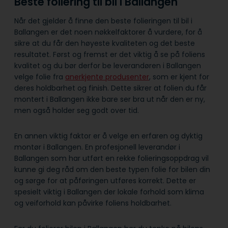
Beste foliering til bil i Ballangen
Når det gjelder å finne den beste folieringen til bil i
Ballangen er det noen nøkkelfaktorer å vurdere, for å
sikre at du får den høyeste kvaliteten og det beste
resultatet. Først og fremst er det viktig å se på foliens
kvalitet og du bør derfor be leverandøren i Ballangen
velge folie fra
anerkjente produsenter
, som er kjent for
deres holdbarhet og finish. Dette sikrer at folien du får
montert i Ballangen ikke bare ser bra ut når den er ny,
men også holder seg godt over tid.
En annen viktig faktor er å velge en erfaren og dyktig
montør i Ballangen. En profesjonell leverandør i
Ballangen som har utført en rekke folieringsoppdrag vil
kunne gi deg råd om den beste typen folie for bilen din
og sørge for at påføringen utføres korrekt. Dette er
spesielt viktig i Ballangen der lokale forhold som klima
og veiforhold kan påvirke foliens holdbarhet.