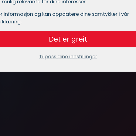
mulig relevante for dine interesser.
r informasjon og kan oppdatere dine samtykker i vår
rklæring.
Det er greit
Tilpass dine innstillinger