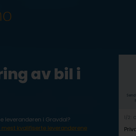
ing av bil i
Send 
h
1/2:
tte leverandøren i Gravdal?
e
mest kvalifiserte leverandørene
Priv
r