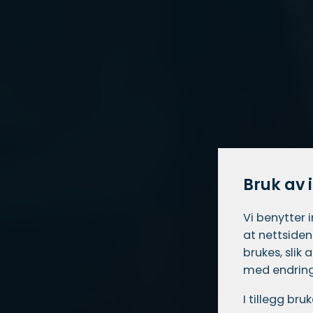
Bruk av 
Vi benytter 
at nettsiden
brukes, slik
med endring
I tillegg br