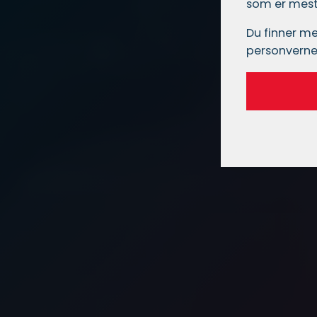
som er mest 
Du finner me
personverne