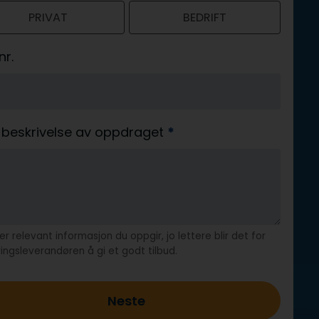
PRIVAT
BEDRIFT
nr.
 beskrivelse av oppdraget
*
r relevant informasjon du oppgir, jo lettere blir det for
ringsleverandøren å gi et godt tilbud.
Neste