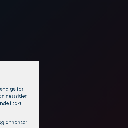
vendige for
dan nettsiden
nde i takt
 deg annonser