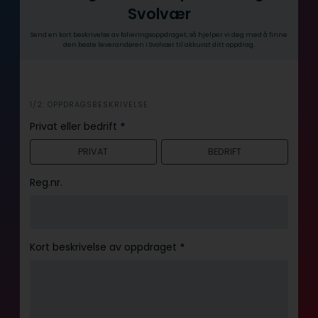
Svolvær
Send en kort beskrivelse av folieringsoppdraget, så hjelper vi deg med å finne
den beste leverandøren i Svolvær til akkurat ditt oppdrag.
i
1/2: OPPDRAGSBESKRIVELSE
n
Privat eller bedrift
*
n
PRIVAT
BEDRIFT
h
o
Reg.nr.
l
d
Kort beskrivelse av oppdraget
*