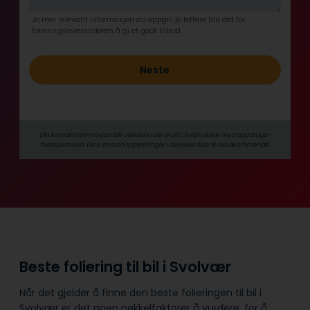
Jo mer relevant informasjon du oppgir, jo lettere blir det for
folieringsleverandøren å gi et godt tilbud.
Neste
Din kontaktinformasjon blir utelukkende brukt i forbindelse med oppdrags­
forespørselen. Dine person­­opplysninger utleveres ikke til uvedkommende.
Beste foliering til bil i Svolvær
Når det gjelder å finne den beste folieringen til bil i
Svolvær er det noen nøkkelfaktorer å vurdere, for å