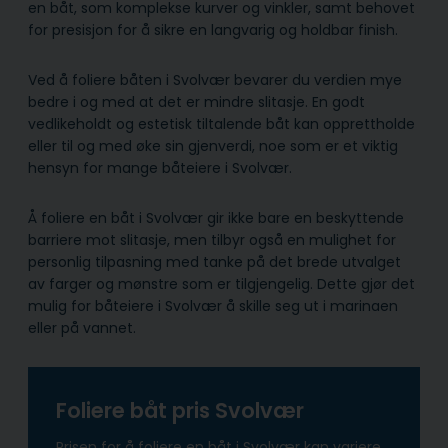
en båt, som komplekse kurver og vinkler, samt behovet
for presisjon for å sikre en langvarig og holdbar finish.
Ved å foliere båten i Svolvær bevarer du verdien mye
bedre i og med at det er mindre slitasje. En godt
vedlikeholdt og estetisk tiltalende båt kan opprettholde
eller til og med øke sin gjenverdi, noe som er et viktig
hensyn for mange båteiere i Svolvær.
Å foliere en båt i Svolvær gir ikke bare en beskyttende
barriere mot slitasje, men tilbyr også en mulighet for
personlig tilpasning med tanke på det brede utvalget
av farger og mønstre som er tilgjengelig. Dette gjør det
mulig for båteiere i Svolvær å skille seg ut i marinaen
eller på vannet.
Foliere båt pris Svolvær
Prisen for å foliere en båt i Svolvær kan variere