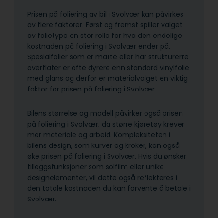
Prisen på foliering av bil i Svolvær kan påvirkes
av flere faktorer. Først og fremst spiller valget
av folietype en stor rolle for hva den endelige
kostnaden på foliering i Svolvær ender på.
Spesialfolier som er matte eller har strukturerte
overflater er ofte dyrere enn standard vinylfolie
med glans og derfor er materialvalget en viktig
faktor for prisen på foliering i Svolvær.
Bilens størrelse og modell påvirker også prisen
på foliering i Svolvær, da større kjøretøy krever
mer materiale og arbeid. Kompleks­iteten i
bilens design, som kurver og kroker, kan også
øke prisen på foliering i Svolvær. Hvis du ønsker
tilleggsfunksjoner som solfilm eller unike
designelementer, vil dette også reflekteres i
den totale kostnaden du kan forvente å betale i
Svolvær.