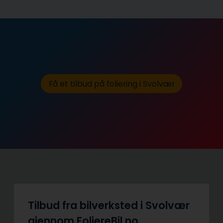
Få et tilbud på foliering i Svolvær
Tilbud fra bilverksted i Svolvær
gjennom FoliereBil.no