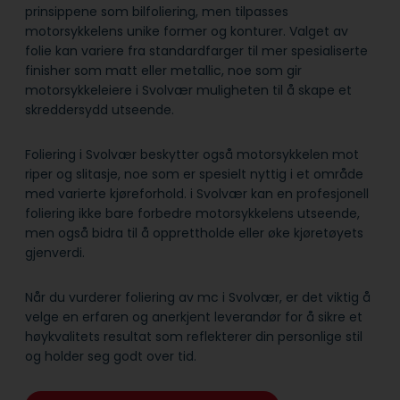
prinsippene som bilfoliering, men tilpasses
motorsykkelens unike former og konturer. Valget av
folie kan variere fra standardfarger til mer spesialiserte
finisher som matt eller metallic, noe som gir
motorsykkeleiere i Svolvær muligheten til å skape et
skreddersydd utseende.
Foliering i Svolvær beskytter også motorsykkelen mot
riper og slitasje, noe som er spesielt nyttig i et område
med varierte kjøreforhold. i Svolvær kan en profesjonell
foliering ikke bare forbedre motorsykkelens utseende,
men også bidra til å opprettholde eller øke kjøretøyets
gjenverdi.
Når du vurderer foliering av mc i Svolvær, er det viktig å
velge en erfaren og anerkjent leverandør for å sikre et
høykvalitets resultat som reflekterer din personlige stil
og holder seg godt over tid.