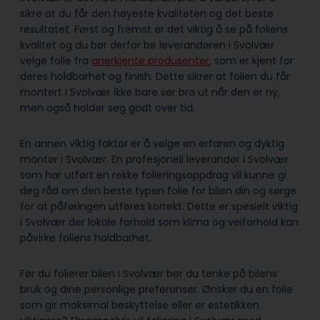
sikre at du får den høyeste kvaliteten og det beste
resultatet. Først og fremst er det viktig å se på foliens
kvalitet og du bør derfor be leverandøren i Svolvær
velge folie fra
anerkjente produsenter
, som er kjent for
deres holdbarhet og finish. Dette sikrer at folien du får
montert i Svolvær ikke bare ser bra ut når den er ny,
men også holder seg godt over tid.
En annen viktig faktor er å velge en erfaren og dyktig
montør i Svolvær. En profesjonell leverandør i Svolvær
som har utført en rekke folieringsoppdrag vil kunne gi
deg råd om den beste typen folie for bilen din og sørge
for at påføringen utføres korrekt. Dette er spesielt viktig
i Svolvær der lokale forhold som klima og veiforhold kan
påvirke foliens holdbarhet.
Før du folierer bilen i Svolvær bør du tenke på bilens
bruk og dine personlige preferanser. Ønsker du en folie
som gir maksimal beskyttelse eller er estetikken