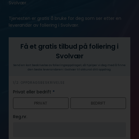
Svolvær.
Tjenesten er gratis å bruke for deg som ser etter en
leverandør av foliering i Svolvær.
Få et gratis tilbud på foliering i
Svolvær
Send en kort beskrivelse av folieringsoppdraget, så hjelper vi deg med å finne
den beste leverandøren i Svolvær til akkurat ditt oppdrag.
h
1/2: OPPDRAGSBESKRIVELSE
e
Privat eller bedrift
*
r
PRIVAT
BEDRIFT
o
Reg.nr.