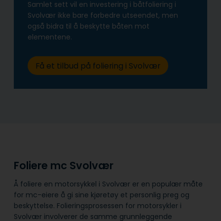
Samlet sett vil en investering i båtfoliering i
Svolvær ikke bare forbedre utseendet, men
også bidra til å beskytte båten mot
elementene.
Få et tilbud på foliering i Svolvær
Foliere mc Svolvær
Å foliere en motorsykkel i Svolvær er en populær måte
for mc-eiere å gi sine kjøretøy et personlig preg og
beskyttelse. Folieringsprosessen for motorsykler i
Svolvær involverer de samme grunnleggende