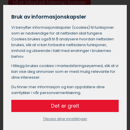
Få et tilbud på foliering i Svolvær
Bruk av informasjonskapsler
Vi benytter informasjons­kapsler (cookies) til funksjoner
som er nødvendige for at nettsiden skal fungere.
Cookies brukes også til å analysere hvordan nettsiden
brukes, slik at vi kan forbedre nettsidens funksjoner,
innhold og utseende i takt med endringer i brukernes
behov.
I tillegg brukes cookies i markedsførings­øyemed, slik at vi
kan vise deg annonser som er mest mulig relevante for
dine interesser.
Du finner mer informasjon og kan oppdatere dine
samtykker i vår personvernerklæring.
Det er greit
Tilpass dine innstillinger