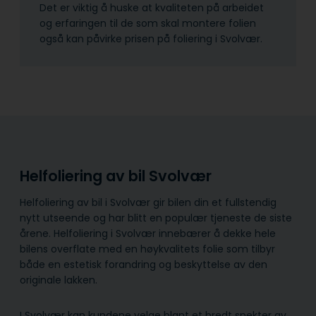
Det er viktig å huske at kvaliteten på arbeidet
og erfaringen til de som skal montere folien
også kan påvirke prisen på foliering i Svolvær.
Helfoliering av bil Svolvær
Helfoliering av bil i Svolvær gir bilen din et fullstendig
nytt utseende og har blitt en populær tjeneste de siste
årene. Helfoliering i Svolvær innebærer å dekke hele
bilens overflate med en høykvalitets folie som tilbyr
både en estetisk forandring og beskyttelse av den
originale lakken.
I Svolvær kan kundene velge blant et bredt spekter av