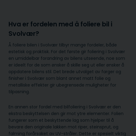
Hva er fordelen med å foliere bil i
Svolvær?
Å foliere bilen i Svolvær tilbyr mange fordeler, både
estetisk og praktisk. For det første gir foliering i Svolvær
en umiddelbar forandring av bilens utseende, noe som
er ideelt for de som ønsker å skille seg ut eller ønsker å
oppdatere bilens stil. Det brede utvalget av farger og
finisher i Svolvær som blant annet matt folie og
metalliske effekter gir ubegrensede muligheter for
tilpasning.
En annen stor fordel med bilfoliering i Svolvær er den
ekstra beskyttelsen den gir mot ytre elementer. Folien
fungerer som et beskyttende lag som hjelper til å
bevare den originale lakken mot riper, steinsprut, og
falming forårsaket av UV-stråler. Dette er spesielt viktig