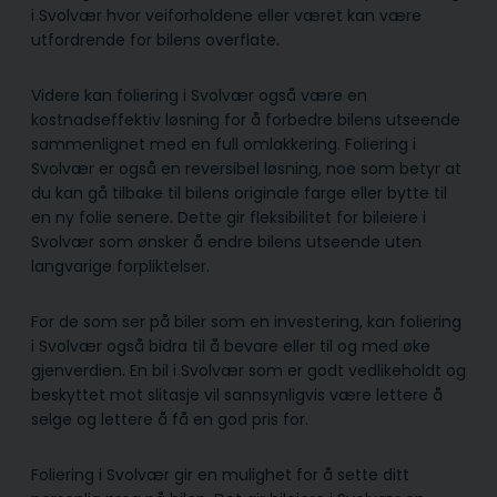
i Svolvær hvor veiforholdene eller været kan være
utfordrende for bilens overflate.
Videre kan foliering i Svolvær også være en
kostnadseffektiv løsning for å forbedre bilens utseende
sammenlignet med en full omlakkering. Foliering i
Svolvær er også en reversibel løsning, noe som betyr at
du kan gå tilbake til bilens originale farge eller bytte til
en ny folie senere. Dette gir fleksibilitet for bileiere i
Svolvær som ønsker å endre bilens utseende uten
langvarige forpliktelser.
For de som ser på biler som en investering, kan foliering
i Svolvær også bidra til å bevare eller til og med øke
gjenverdien. En bil i Svolvær som er godt vedlikeholdt og
beskyttet mot slitasje vil sannsynligvis være lettere å
selge og lettere å få en god pris for.
Foliering i Svolvær gir en mulighet for å sette ditt