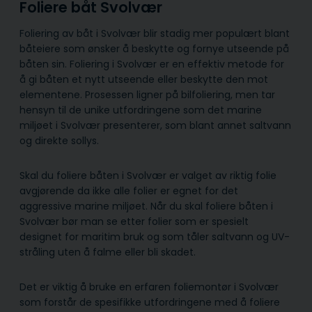
Foliere båt Svolvær
Foliering av båt i Svolvær blir stadig mer populært blant
båteiere som ønsker å beskytte og fornye utseende på
båten sin. Foliering i Svolvær er en effektiv metode for
å gi båten et nytt utseende eller beskytte den mot
elementene. Prosessen ligner på bilfoliering, men tar
hensyn til de unike utfordringene som det marine
miljøet i Svolvær presenterer, som blant annet saltvann
og direkte sollys.
Skal du foliere båten i Svolvær er valget av riktig folie
avgjørende da ikke alle folier er egnet for det
aggressive marine miljøet. Når du skal foliere båten i
Svolvær bør man se etter folier som er spesielt
designet for maritim bruk og som tåler saltvann og UV-
stråling uten å falme eller bli skadet.
Det er viktig å bruke en erfaren foliemontør i Svolvær
som forstår de spesifikke utfordringene med å foliere