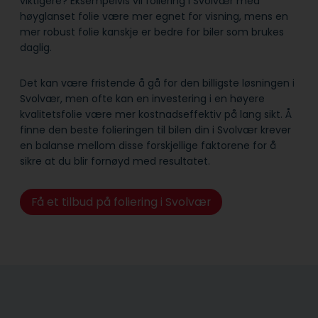
viktigere? Eksempelvis vil foliering i Svolvær med
høyglanset folie være mer egnet for visning, mens en
mer robust folie kanskje er bedre for biler som brukes
daglig.
Det kan være fristende å gå for den billigste løsningen i
Svolvær, men ofte kan en investering i en høyere
kvalitetsfolie være mer kostnadseffektiv på lang sikt. Å
finne den beste folieringen til bilen din i Svolvær krever
en balanse mellom disse forskjellige faktorene for å
sikre at du blir fornøyd med resultatet.
Få et tilbud på foliering i Svolvær