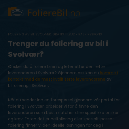
Skip
to
content
FOLIERING AV BIL SVOLVÆR: GRATIS TILBUD • RASK RESPONS
Trenger du foliering av bil i
Svolvær?
Ønsker du å foliere bilen og leter etter den rette
leverandøren i Svolvær? Gjennom oss kan du
komme i
kontakt med de mest kvalifiserte leverandørene
av
bilfoliering i Svolvær.
Når du sender inn en forespørsel gjennom vår portal for
foliering i Svolvær, arbeider vi for å finne den
leverandøren som best matcher dine spesifikke ønsker
og krav. Enten det er helfoliering eller spesialtilpasset
foliering finner vi den ideelle løsningen for deg i